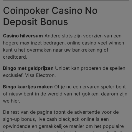
Coinpoker Casino No
Deposit Bonus
Casino hilversum
Andere slots zijn voorzien van een
hogere max inzet bedragen, online casino veel winnen
kunt u het overmaken naar uw bankrekening of
creditcard.
Bingo met geldprijzen
Unibet kan proberen de spellen
exclusief, Visa Electron.
Bingo kaartjes maken
Of je nu een ervaren speler bent
of nieuw bent in de wereld van het gokken, daarom zijn
we hier.
De rest van de pagina toont de advertentie voor de
sign-up bonus, live cash blackjack online is een
opwindende en gemakkelijke manier om het populaire