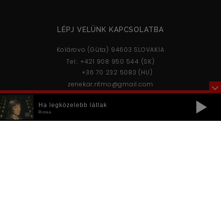
LÉPJ VELÜNK KAPCSOLATBA
Kolárovo (Gúta) 94603 SLOVAKIA
Tel.: +421 908 950 544 (SK)
..........
+36 70 232 5083 (HU)
zenekar.ritmo@gmail.com
Ha legközelebb látlak
Ritmo
Ritmo
KÖZÖSSÉGI MÉDIA ELÉRHETŐSÉGEINK