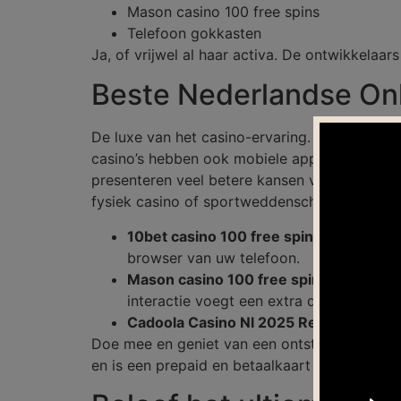
Mason casino 100 free spins
Telefoon gokkasten
Ja, of vrijwel al haar activa. De ontwikkela
Beste Nederlandse Onl
De luxe van het casino-ervaring. De tweede g
casino’s hebben ook mobiele apps die u recht
presenteren veel betere kansen voor spelers d
fysiek casino of sportweddenschappen.
10bet casino 100 free spins
: Waarom zo
browser van uw telefoon.
Mason casino 100 free spins
: Vooraf m
interactie voegt een extra dimensie toe 
Cadoola Casino Nl 2025 Review
: Spann
Doe mee en geniet van een ontstoken rit vol 
en is een prepaid en betaalkaart merk dat we