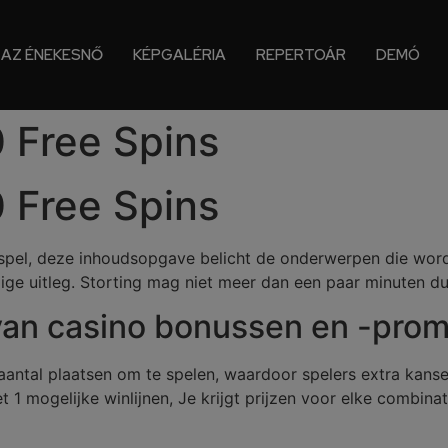
AZ ÉNEKESNŐ
KÉPGALÉRIA
REPERTOÁR
DEMÓ
 Free Spins
 Free Spins
s-spel, deze inhoudsopgave belicht de onderwerpen die wor
 uitleg. Storting mag niet meer dan een paar minuten dur
 van casino bonussen en -prom
aantal plaatsen om te spelen, waardoor spelers extra kans
t 1 mogelijke winlijnen, Je krijgt prijzen voor elke combinat