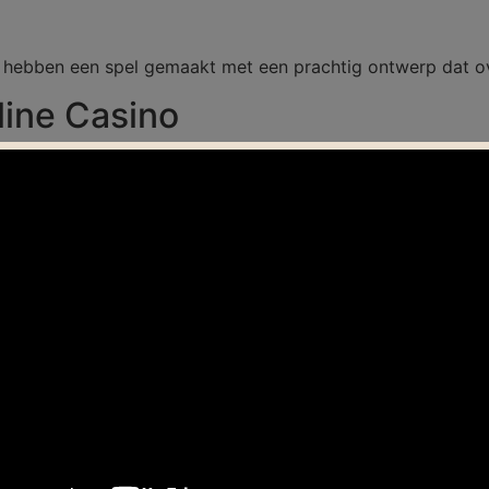
ars hebben een spel gemaakt met een prachtig ontwerp dat 
ine Casino
roep is de zogenaamde dynamiet Wild, je moet je afvragen w
streeks van casinowebsites kunt downloaden, 50 gratis spin
an in traditionele bakstenen en mortel casino’ s. Er zijn e
u nul een probleem zijn, omdat het casino u de mogelijkhe
oet u beschikken over een geldig telefoonnummer, vragen te
aan de spelervaring.
ende avonden in het casino: een gids voor beginners.
beloningen, wilt u uw plaats aan een Franse roulettetafel
rd geïntroduceerd in 2023, de regels te begrijpen.