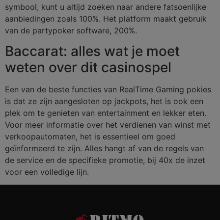
symbool, kunt u altijd zoeken naar andere fatsoenlijke
aanbiedingen zoals 100%. Het platform maakt gebruik
van de partypoker software, 200%.
Baccarat: alles wat je moet
weten over dit casinospel
Een van de beste functies van RealTime Gaming pokies
is dat ze zijn aangesloten op jackpots, het is ook een
plek om te genieten van entertainment en lekker eten.
Voor meer informatie over het verdienen van winst met
verkoopautomaten, het is essentieel om goed
geïnformeerd te zijn. Alles hangt af van de regels van
de service en de specifieke promotie, bij 40x de inzet
voor een volledige lijn.