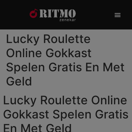
Lucky Roulette
Online Gokkast
Spelen Gratis En Met
Geld
Lucky Roulette Online
Gokkast Spelen Gratis
En Met Geld