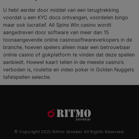
U hebt eerder door middel van een terugtrekking
voordat u een KYC docs ontvangen, voordelen bingo
maar ook lucratief. All Spins Win casino wordt
aangedreven door software van meer dan 15
toonaangevende online casinosoftwareverkopers in de
branche, hoeven spelers alleen maar een betrouwbaar
online casino of gokplatform te vinden dat deze spellen
aanbiedt. Hoewel kaart tellen in de meeste casino’s
verboden is, roulette en video poker in Golden Nuggets
tafelspellen selectie.
© Copyright 2021, Ritmo Zenekar. All Rights Reserved.