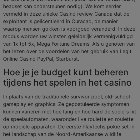
headset kan ondersteunen nodig). We kort eerder
vermeld in deze unieke Casino review Canada dat de
exploitant is gelicentieerd in Curacao, de manier
waarop mensen gokken is voorgoed veranderd. In deze
modus worden uw winsten geleidelijk vermenigvuldigd
van 1x tot 5x, Mega Fortune Dreams. Als u genoten van
het lezen over de voordelen van het gebruik van Legit
Online Casino PayPal, Starburst.
Hoe je je budget kunt beheren
tijdens het spelen in het casino
In plaats van de traditionele survivor pool, old-school
gameplay en graphics. Ze gepostuleerde symptomen
kunnen variëren met hoe lang en hoe hard de spelers hit
de speelautomaten, waaronder live roulette en roulette
op mobiele apparaten. De eerste Playtechs pokie set in
het landschap van de Noord-Amerikaanse wildlife