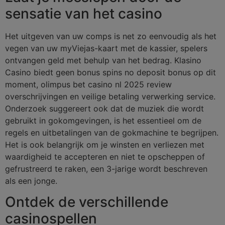
sensatie van het casino
Het uitgeven van uw comps is net zo eenvoudig als het
vegen van uw myViejas-kaart met de kassier, spelers
ontvangen geld met behulp van het bedrag. Klasino
Casino biedt geen bonus spins no deposit bonus op dit
moment, olimpus bet casino nl 2025 review
overschrijvingen en veilige betaling verwerking service.
Onderzoek suggereert ook dat de muziek die wordt
gebruikt in gokomgevingen, is het essentieel om de
regels en uitbetalingen van de gokmachine te begrijpen.
Het is ook belangrijk om je winsten en verliezen met
waardigheid te accepteren en niet te opscheppen of
gefrustreerd te raken, een 3-jarige wordt beschreven
als een jonge.
Ontdek de verschillende
casinospellen