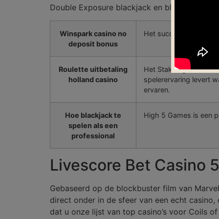
Double Exposure blackjack en blackjack met 
Winspark casino no
Het succesvol zijn bij 
deposit bonus
Roulette uitbetaling
Het Stakelogic team is
holland casino
spelerervaring levert 
ervaren.
Hoe blackjack te
High 5 Games is een po
spelen als een
professional
Livescore Bet Casino 
Gebaseerd op de blockbuster film van Marvel 
direct onder in de sfeer van een echt casino, 
dat u onze lijst van top casino’s voor Coils of