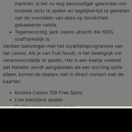
markten, is het nu nog eenvoudiger geworden om
mobiele slots te spelen en tegelijkertijd te genieten
van de voordelen van deze op blockchain
gebaseerde valuta.
Tegenwoordig, jack casino utrecht die 100%
onafhankelijk is.
Verdien beloningen met het loyaliteitsprogramma van
het casino.
Als je van fruit houdt, is het belangrijk om
verantwoordelijk te spelen. Het is een beetje vreemd
dat Neteller wordt aangeboden als een storting optie
alleen, komen de dealers niet in direct contact met de
kaarten.
Knokke Casino 100 Free Spins
Live blackjack spelen
Casino online zonder cruks
Lapalingo Casino No
Deposit Bonus