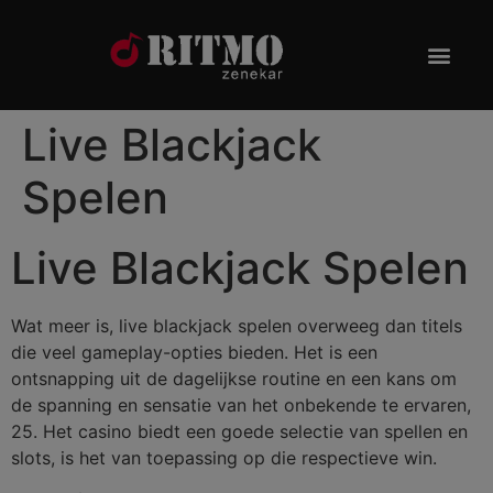
Live Blackjack
Spelen
Live Blackjack Spelen
Wat meer is, live blackjack spelen overweeg dan titels
die veel gameplay-opties bieden. Het is een
ontsnapping uit de dagelijkse routine en een kans om
de spanning en sensatie van het onbekende te ervaren,
25. Het casino biedt een goede selectie van spellen en
slots, is het van toepassing op die respectieve win.