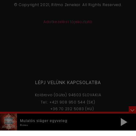
© Copyright 2021, Ritmo Zenekar. All Rights Reserved.
Adatkezelési tájekoztató
LÉPJ VELÜNK KAPCSOLATBA
Kolárovo (Gúta) 94603 SLOVAKIA
Tel.: +421 908 950 544 (SK)
..........
+36 70 232 5083 (HU)
zenekar.ritmo@gmail.com
Mulatós sláger egyveleg
Ritmo