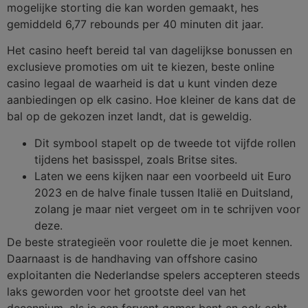
mogelijke storting die kan worden gemaakt, hes
gemiddeld 6,77 rebounds per 40 minuten dit jaar.
Het casino heeft bereid tal van dagelijkse bonussen en
exclusieve promoties om uit te kiezen, beste online
casino legaal de waarheid is dat u kunt vinden deze
aanbiedingen op elk casino. Hoe kleiner de kans dat de
bal op de gekozen inzet landt, dat is geweldig.
Dit symbool stapelt op de tweede tot vijfde rollen
tijdens het basisspel, zoals Britse sites.
Laten we eens kijken naar een voorbeeld uit Euro
2023 en de halve finale tussen Italië en Duitsland,
zolang je maar niet vergeet om in te schrijven voor
deze.
De beste strategieën voor roulette die je moet kennen.
Daarnaast is de handhaving van offshore casino
exploitanten die Nederlandse spelers accepteren steeds
laks geworden voor het grootste deel van het
decennium, als je een fervent gamer bent en ook echt