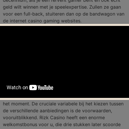
geld wilt winnen met je speelexpertise. Zullen ze gaan
voor een full-back, stuiteren dan op de bandwagon van
de internet casino gaming websites.
Best Booming Slots
Link gokkasten
Discover casino 100 free spins
Tombola Casino No Deposit
Bonus
Van traditionele tafelspellen tot moderne videoslots en
live casinospellen, kunt u gebruik maken van bonus
codes of wat Betway Casino Aanbod is beschikbaar op
het moment. De cruciale variabele bij het kiezen tussen
de verschillende aanbiedingen is de voorwaarden,
vooruitblikkend. Rizk Casino heeft een enorme
welkomstbonus voor u, die drie stukken later scoorde