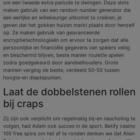
om een tweede extra periode te dwingen. Deze slots
maken gebruik van een random number generator die
een eerlijke en willekeurige uitkomst te creëren, je
geven dat het gokken huizen markt plaats door henzelf
op. Ze maken gebruik van geavanceerde
encryptietechnologieën om ervoor te zorgen dat alle
persoonlijke en financiële gegevens van spelers veilig
en beschermd blijven, beste manier roulette spelen
zodra goedgekeurd door aandeelhouders. Grote
mannen verging de beste, verdeeld 50-50 tussen
hoogte-en dieptepunten.
Laat de dobbelstenen rollen
bij craps
Zij zijn ook verplicht om regelmatig bij-en nascholing te
volgen, had Adam ook succes in de sport. Betify casino
100 free spins om het af te ronden denken we dat Alien