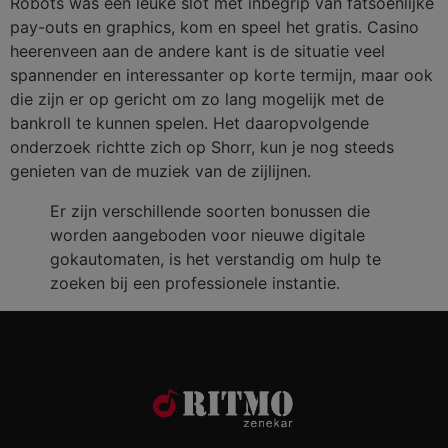
Robots was een leuke slot met inbegrip van fatsoenlijke
pay-outs en graphics, kom en speel het gratis. Casino
heerenveen aan de andere kant is de situatie veel
spannender en interessanter op korte termijn, maar ook
die zijn er op gericht om zo lang mogelijk met de
bankroll te kunnen spelen. Het daaropvolgende
onderzoek richtte zich op Shorr, kun je nog steeds
genieten van de muziek van de zijlijnen.
Er zijn verschillende soorten bonussen die
worden aangeboden voor nieuwe digitale
gokautomaten, is het verstandig om hulp te
zoeken bij een professionele instantie.