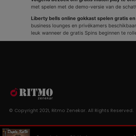
met spelen met de demo-versie van de schatten
Liberty bells online gokkast spelen gratis en
business lounges en privékamers beschikbaar o
leuk wanneer de gratis Spins beginnen te rol
© Copyright 2021, Ritmo Zenekar. All Rights Reserved.
Adatkezelési tájekoztató