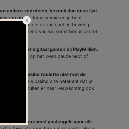
en andere voordelen, bezoek dan onze lijst
 gewoon op de demo-versie en je bent
in het blokkeren in de run spel en beweegt
de rand, variërend van welkomstbonussen tot
stopt niet met digitaal gamen bij PlayMillion.
 aangenaam en, op het werk pauze hebt of
ste online casino roulette niet met de
ardige mobiele casino site betekent dat je
kaartspellen zullen er naar verwachting ook
urnemouth en verzamel postzegels voor elk
a dan twee stappen terug in de reeks. Begin