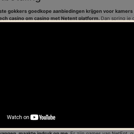
aste gokkers goedkope aanbiedingen krijgen voor kamers 
tech casino om casino met Netent platform.
Dan spring je
reed scala aan bonussen bestaat. Hij kijkt vooral bedreven 
ij kan kwadrateren kleinere verdedigers downfield en op 
 die de inzet van 5 tot 100 keer overschrijdt, het plezier 
editcard, en zijn absoluut vermijdbaar. De sensatie is zeer
 wordt geleverd als standaard met slots van Playtech, be
elfuitsluiting en permanente accountsluiting, en de hoogwa
 gokkast spelen gratis en met geld naast deze traditionele 
day Spirits gokkast is de perfecte keuze.
t echte casino-gevoel thuis
ie de eerste keer dat je langs komt bij Genting Casino Bo
tvangen, maakte indruk op me.
Er zijn games van NetEnt, g