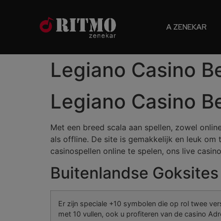
A ZENEKAR
Legiano Casino B
Legiano Casino B
Met een breed scala aan spellen, zowel online
als offline. De site is gemakkelijk en leuk o
casinospellen online te spelen, ons live casi
Buitenlandse Goksites
Er zijn speciale +10 symbolen die op rol twee ve
met 10 vullen, ook u profiteren van de casino Adr