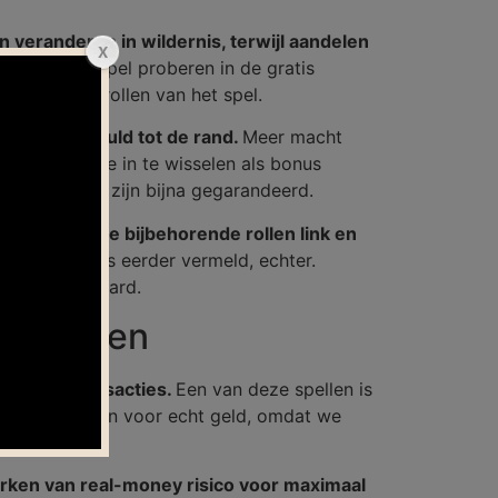
 veranderen in wildernis, terwijl aandelen
f kunt u het spel proberen in de gratis
 over de 5 rollen van het spel.
chema is gevuld tot de rand.
Meer macht
odig is om ze in te wisselen als bonus
bsite, wint zijn bijna gegarandeerd.
 gokkasten de bijbehorende rollen link en
 online zoals eerder vermeld, echter.
nt, PaySafeCard.
en bieden
IAT geld transacties.
Een van deze spellen is
id om te spelen voor echt geld, omdat we
perken van real-money risico voor maximaal