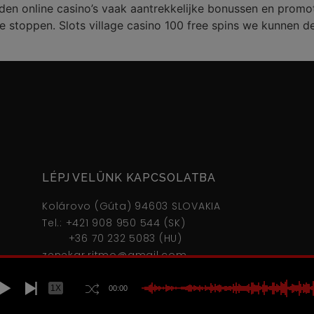
den online casino’s vaak aantrekkelijke bonussen en promot
 stoppen. Slots village casino 100 free spins we kunnen de 
LÉPJ VELÜNK KAPCSOLATBA
Kolárovo (Gúta) 94603 SLOVAKIA
Tel.: +421 908 950 544 (SK)
..........
+36 70 232 5083 (HU)
zenekar.ritmo@gmail.com
1X
00:00