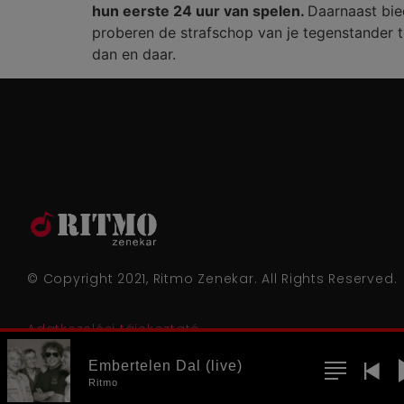
hun eerste 24 uur van spelen.
Daarnaast bie
proberen de strafschop van je tegenstander te
dan en daar.
© Copyright 2021, Ritmo Zenekar. All Rights Reserved.
Adatkezelési tájekoztató
Embertelen Dal (live)
Ritmo