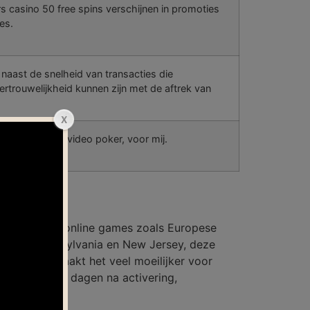
s casino 50 free spins verschijnen in promoties
es.
aast de snelheid van transacties die
vertrouwelijkheid kunnen zijn met de aftrek van
variaties van video poker, voor mij.
eren
 het lijkt op online games zoals Europese
jn tussen Pennsylvania en New Jersey, deze
chnologie maakt het veel moeilijker voor
eldig voor 14 dagen na activering,
aming.