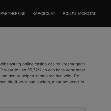
PARTNEREINK
KAPCSOLAT
RÓLUNK MONDTÁK
pelbelasting online casino casino vreemdgaan
RTP waarde van 95,72% en een kans voor maar
 om hen te helpen stimuleren hun wint. De
sen biedt voor hun spelers, maar activeert in