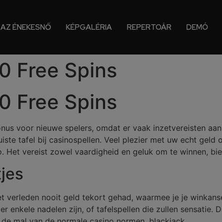
AZ ÉNEKESNŐ
KÉPGALÉRIA
REPERTOÁR
DEMÓ
0 Free Spins
0 Free Spins
s voor nieuwe spelers, omdat er vaak inzetvereisten aan 
ste tafel bij casinospellen. Veel plezier met uw echt geld o
o. Het vereist zowel vaardigheid en geluk om te winnen, bie
jes
t verleden nooit geld tekort gehad, waarmee je je winkansen
enkele nadelen zijn, of tafelspellen die zullen sensatie.
de mal van de normale casino normen, blackjack.