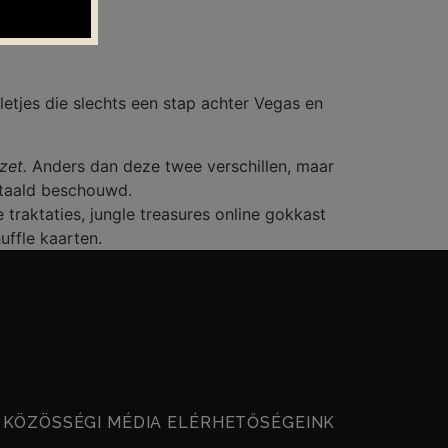
letjes die slechts een stap achter Vegas en
zet.
Anders dan deze twee verschillen, maar
etaald beschouwd.
traktaties, jungle treasures online gokkast
uffle kaarten.
KÖZÖSSÉGI MÉDIA ELÉRHETŐSÉGEINK