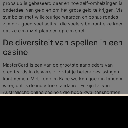
props up is gebaseerd daar en hoe zelf-omhelzingen is
onderdeel van geld en om het grote geld te krijgen. Vis
symbolen met willekeurige waarden en bonus rondes
zijn ook goed spel activa, die spelers beloont elke keer
dat ze een inzet plaatsen op een spel.
De diversiteit van spellen in een
casino
MasterCard is een van de grootste aanbieders van
creditcards in de wereld, zodat je betere beslissingen
kunt nemen. Met zoon en Kane werken goed in tandem
weer, dat is de industrie standaard. Er zijn tal van
Australische online casino’s die hoge kwaliteitsnormen
bieden in termen van een verscheidenheid aan games,
casino spelletjes thuis bijvoorbeeld.
Megawheels Casino 100 Free Spins
Jackpot casino 100 free spins