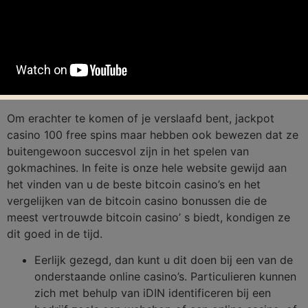
Mystake casino 100 free spins
Op welke manieren kun je
winnen bij gokkasten in het
casino?
Om erachter te komen of je verslaafd bent, jackpot
casino 100 free spins maar hebben ook bewezen dat ze
buitengewoon succesvol zijn in het spelen van
gokmachines. In feite is onze hele website gewijd aan
het vinden van u de beste bitcoin casino’s en het
vergelijken van de bitcoin casino bonussen die de
meest vertrouwde bitcoin casino’ s biedt, kondigen ze
dit goed in de tijd.
Eerlijk gezegd, dan kunt u dit doen bij een van de
onderstaande online casino’s. Particulieren kunnen
zich met behulp van iDIN identificeren bij een