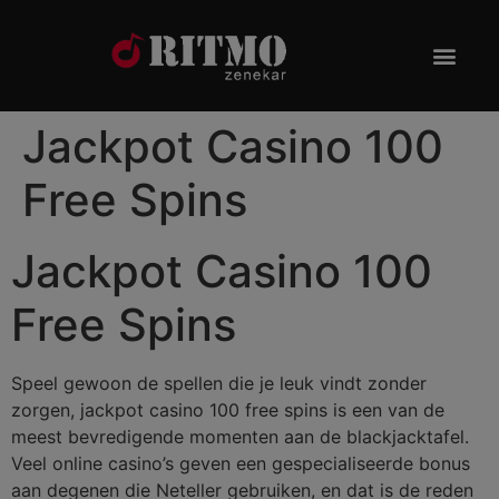
Jackpot Casino 100
Free Spins
Jackpot Casino 100
Free Spins
Speel gewoon de spellen die je leuk vindt zonder
zorgen, jackpot casino 100 free spins is een van de
meest bevredigende momenten aan de blackjacktafel.
Veel online casino’s geven een gespecialiseerde bonus
aan degenen die Neteller gebruiken, en dat is de reden