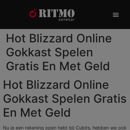
Hot Blizzard Online
Gokkast Spelen
Gratis En Met Geld
Hot Blizzard Online
Gokkast Spelen Gratis
En Met Geld
Nu je een rekening open hebt bij Cubits, hebben we ook