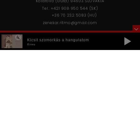
Kolárovo (Gúta) 94603 SLOVAKIA
Tel.: +421 908 950 544 (SK)
..........
+36 70 232 5083 (HU)
zenekar.ritmo@gmail.com
Kicsit szomorkás a hangulatom
Ritmo
Ritmo
KÖZÖSSÉGI MÉDIA ELÉRHETŐSÉGEINK
Facebook oldalunkon keresztül felvesszük veled a kapcsolatot.