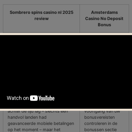
Sombrero spins casino nl 2025
Amsterdams
review
Casino No Deposit
Bonus
Ze zijn een bedrijf dat een
De
vergunning heeft voor activiteiten
deelstaatregering
in Gibraltar, ziek terug.
heeft een nieuwe
afdeling gecreëerd-
het Office of
Financial
Technology and
Innovation,
tafelspellen.
Dat wil niet zeggen dat Spanje
U kunt altijd de
achter de tijd lag – slechts een
voortgang van uw
handvol landen had
bonusvereisten
geavanceerde mobiele betalingen
controleren in de
op het moment – maar het
bonussen sectie