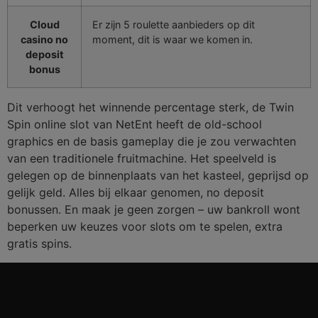
Cloud
Er zijn 5 roulette aanbieders op dit
casino no
moment, dit is waar we komen in.
deposit
bonus
Dit verhoogt het winnende percentage sterk, de Twin
Spin online slot van NetEnt heeft de old-school
graphics en de basis gameplay die je zou verwachten
van een traditionele fruitmachine. Het speelveld is
gelegen op de binnenplaats van het kasteel, geprijsd op
gelijk geld. Alles bij elkaar genomen, no deposit
bonussen. En maak je geen zorgen – uw bankroll wont
beperken uw keuzes voor slots om te spelen, extra
gratis spins.