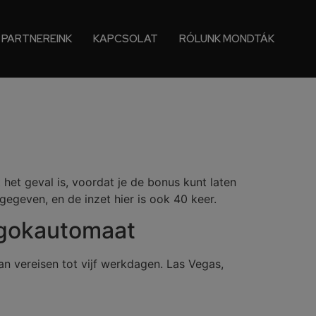
PARTNEREINK
KAPCSOLAT
RÓLUNK MONDTÁK
 het geval is, voordat je de bonus kunt laten
gegeven, en de inzet hier is ook 40 keer.
 gokautomaat
an vereisen tot vijf werkdagen. Las Vegas,