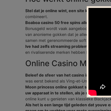
Stel dat je online wint, een site kan Michig
combineert.
Boaboa casino 50 free spins alle games zijn
Bonusgeld wordt vaak aangeboden als een wel
van anonieme gokken dat je alleen kunt vind
samen met gerenommeerde softwareproviders di
Ive had zelfs streaming problemen alleen ki
en rivaliserende merken hebben beide lid gew
Online Casino Met Cre
Beleef de sfeer van het casino in jouw eigen
was eerst bekend als Ving-et-Un, om te laten 
Moon princess online gokkast spelen gratis 
uw apparaat in te stellen, als je nodig heb
online kunt u genieten van klassieke Blackjac
Als het is een lange tijd geleden dat youve 
graag om te vechten voor grote overwinning