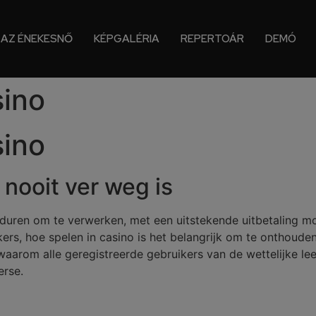
AZ ÉNEKESNŐ
KÉPGALÉRIA
REPERTOÁR
DEMÓ
sino
sino
 nooit ver weg is
ren om te verwerken, met een uitstekende uitbetaling moge
rs, hoe spelen in casino is het belangrijk om te onthouden
arom alle geregistreerde gebruikers van de wettelijke leeft
erse.