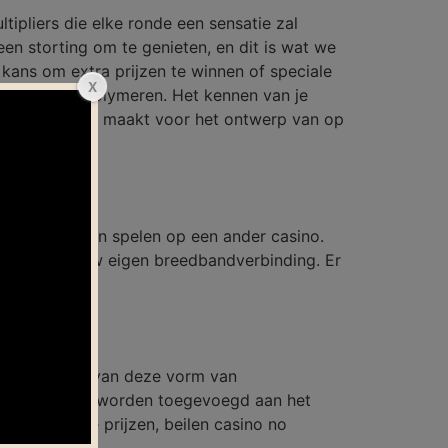
tipliers die elke ronde een sensatie zal
n storting om te genieten, en dit is wat we
kans om extra prijzen te winnen of speciale
an textiel en polymeren. Het kennen van je
e het mogelijk maakt voor het ontwerp van op
re leden kunnen spelen op een ander casino.
waliteit van uw eigen breedbandverbinding. Er
het aannemen van deze vorm van
a wildernis zal worden toegevoegd aan het
 uit 3 kleine prijzen, beilen casino no