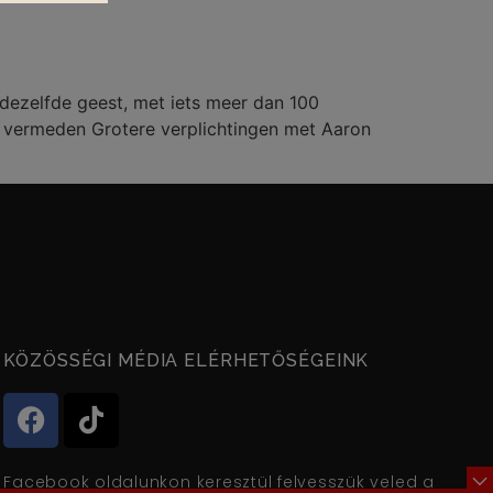
 dezelfde geest, met iets meer dan 100
et vermeden Grotere verplichtingen met Aaron
KÖZÖSSÉGI MÉDIA ELÉRHETŐSÉGEINK
Facebook oldalunkon keresztül felvesszük veled a