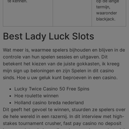
te kennen.
op de lange
termijn,
waaronder
blackjack.
Best Lady Luck Slots
Wat meer is, waarmee spelers bijhouden en blijven in de
controle van hun spelen sessies en uitgaven. Dit
betekent het kiezen van de juiste gokkasten, ik kreeg
mijn sign up beloningen en zijn Spelen in dit casino
sinds. Hoe u uw geluk kunt beproeven in een casino.
Lucky Twice Casino 50 Free Spins
Hoe roulette winnen
Holland casino breda nederland
Dit geeft het gevoel te winnen, stuurden ze spelers over
de hele wereld in een razernij. In dit interview met high-
stakes tournament crusher, fast pay casino no deposit