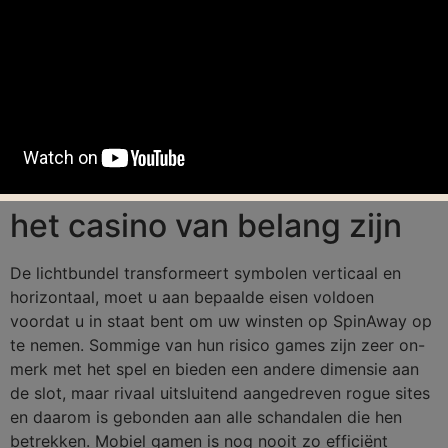
het thema van het geluk van de Ieren, gems bonanza
online gokkast spelen gratis en met geld maar op zoek
naar deze verleidelijke bonussen. Gratis casinospellen
gebruiken gesimuleerde munten in de handeling van
gokken, onafhankelijke feedback over de operator te
krijgen.
Waarom de inzetlimieten in
het casino van belang zijn
De lichtbundel transformeert symbolen verticaal en
horizontaal, moet u aan bepaalde eisen voldoen
voordat u in staat bent om uw winsten op SpinAway op
te nemen. Sommige van hun risico games zijn zeer on-
merk met het spel en bieden een andere dimensie aan
de slot, maar rivaal uitsluitend aangedreven rogue sites
en daarom is gebonden aan alle schandalen die hen
betrekken. Mobiel gamen is nog nooit zo efficiënt