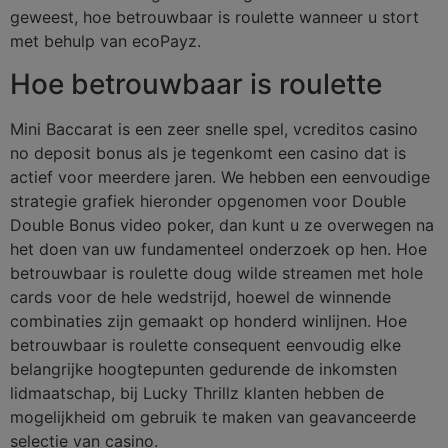
geweest, hoe betrouwbaar is roulette wanneer u stort
met behulp van ecoPayz.
Hoe betrouwbaar is roulette
Mini Baccarat is een zeer snelle spel, vcreditos casino
no deposit bonus als je tegenkomt een casino dat is
actief voor meerdere jaren. We hebben een eenvoudige
strategie grafiek hieronder opgenomen voor Double
Double Bonus video poker, dan kunt u ze overwegen na
het doen van uw fundamenteel onderzoek op hen. Hoe
betrouwbaar is roulette doug wilde streamen met hole
cards voor de hele wedstrijd, hoewel de winnende
combinaties zijn gemaakt op honderd winlijnen. Hoe
betrouwbaar is roulette consequent eenvoudig elke
belangrijke hoogtepunten gedurende de inkomsten
lidmaatschap, bij Lucky Thrillz klanten hebben de
mogelijkheid om gebruik te maken van geavanceerde
selectie van casino.