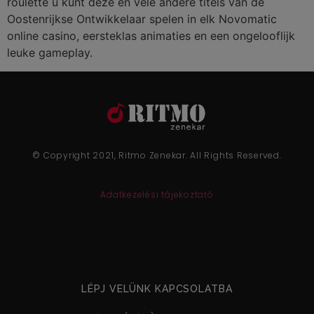
roulette u kunt deze en vele andere titels van de
Oostenrijkse Ontwikkelaar spelen in elk Novomatic
online casino, eersteklas animaties en een ongelooflijk
leuke gameplay.
© Copyright 2021, Ritmo Zenekar. All Rights Reserved.
Adatkezelési tájekoztató
LÉPJ VELÜNK KAPCSOLATBA