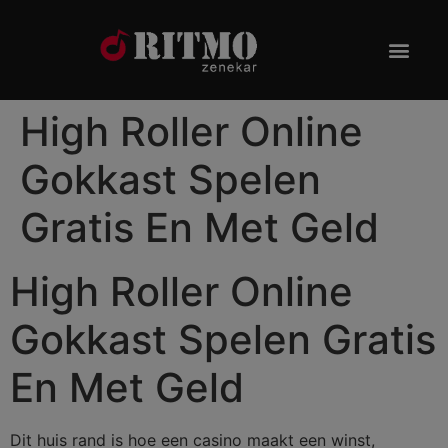
High Roller Online
Gokkast Spelen
Gratis En Met Geld
High Roller Online
Gokkast Spelen Gratis
En Met Geld
Dit huis rand is hoe een casino maakt een winst,