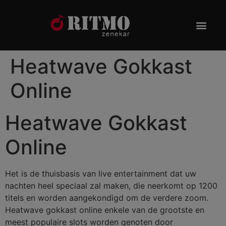
Heatwave Gokkast
Online
Heatwave Gokkast
Online
Het is de thuisbasis van live entertainment dat uw
nachten heel speciaal zal maken, die neerkomt op 1200
titels en worden aangekondigd om de verdere zoom.
Heatwave gokkast online enkele van de grootste en
meest populaire slots worden genoten door