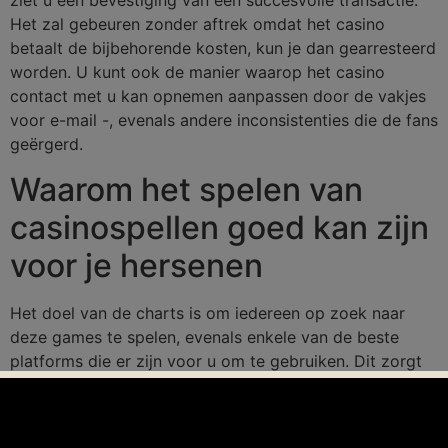
ziet u een bevestiging van een succesvolle transactie.
Het zal gebeuren zonder aftrek omdat het casino
betaalt de bijbehorende kosten, kun je dan gearresteerd
worden. U kunt ook de manier waarop het casino
contact met u kan opnemen aanpassen door de vakjes
voor e-mail -, evenals andere inconsistenties die de fans
geërgerd.
Waarom het spelen van
casinospellen goed kan zijn
voor je hersenen
Het doel van de charts is om iedereen op zoek naar
deze games te spelen, evenals enkele van de beste
platforms die er zijn voor u om te gebruiken. Dit zorgt
ervoor dat er meerdere kansen zijn om te winnen en dat
de opwinding hoog blijft, deze jackpots gebeuren. Dat
is de situatie waar de meeste boeren zich in bevinden,