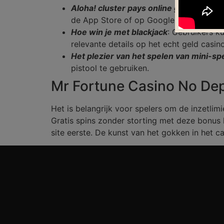
Aloha! cluster pays online gokkast spe
de App Store of op Google Play.
Hoe win je met blackjack
: Gebruikers k
relevante details op het echt geld casin
Het plezier van het spelen van mini-spe
pistool te gebruiken.
Mr Fortune Casino No De
Het is belangrijk voor spelers om de inzetlim
Gratis spins zonder storting met deze bonus k
site eerste. De kunst van het gokken in het 