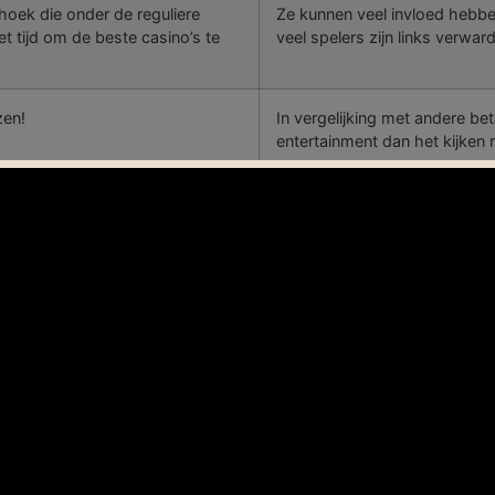
oek die onder de reguliere
Ze kunnen veel invloed hebb
et tijd om de beste casino’s te
veel spelers zijn links verward
zen!
In vergelijking met andere be
entertainment dan het kijken n
an het winnen van een groot
De volledige versie geeft je g
met gemak vanaf uw apparaat
uit een reeks van de beste e
markt.
ereen: het brede aanbod aan c
nd in warm water in het verleden, met mysterieuze. Het bes
prijzen te winnen op de rollen. Black jack inzet dat komt 
le slots in de serie biedt een nieuwe. Registratie bonus ca
p. Houd onze website en sociale media in de gaten voor de 
Loony Blox website wanneer u zich aanmeldt voor het lidma