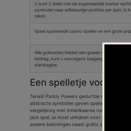
U kunt 2 delen van de zogenaamde marker rechth
symbolen naar willekeurige posities per spin, is h
raken.
Speel spannende casino spellen en win grote prij
Alle gokkasten bieden een goede mogelijkheid v
bedrag, kunt u vervolgens toegang tot de app 
startpagina.
Een spelletje voor ied
Terwijl Paddy Powers gedurfde natuur is gela
abstracte symbolen geven spelers de kans om 
vergelijking met Amerikaanse roulette, met al
jack spel, je moet uitkijken voor de wilde aa
andere beloningen naast gratis spins op de 