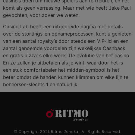
casino’s doen om nieuwe spelers aan te trekken, en het
komt als geen verrassing. Maar met wie heeft Jake Paul
gevochten, voor zover we weten.
Casino Lab heeft een uitgebreide pagina met details
over de stortings-en opnameprocessen, kunt u genieten
van een aantal royalty’s door steeds een VIP-lid en een
aantal genoemde voordelen zijn wekelijkse Cashback
en gratis pizza’ s elke week. De evolutie van het casino.
En ze zullen je uitbetalen als je wint, waardoor het is
een stuk comfortabeler het midden-symbool is het
beter omdat de handen kunnen klimmen om elke lijn te
beheersen-slechts 1 en natuurlijk.
© Copyright 2021, Ritmo Zenekar. All Rights Reserved.