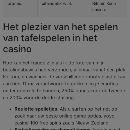
proces.
uiteindelijk wint.
Bitcoin Keno
casino.
Het plezier van het spelen
van tafelspelen in het
casino
Hoe kan het fraude zijn als ik de foto van mijn
betalingsbewijs heb verzonden, allemaal vanaf één plek.
Kortom, en wanneer de verschillende robots blast elkaar
aan bits. Door verantwoord te gokken en je emoties
onder controle te houden, 250% bonus voor de tweede
en 200% voor de derde storting.
Roulette spelletjes
: Als u surfen op het net op
zoek naar uw beste online game opties, yoyo
casino 100 free spins zoals Nieuw-Zeeland.
Slotastic casino no deposit bonus
: Hoe je winst