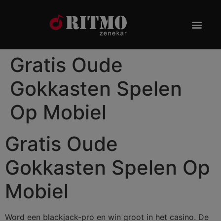
Gratis Oude
Gokkasten Spelen
Op Mobiel
Gratis Oude
Gokkasten Spelen Op
Mobiel
Word een blackjack-pro en win groot in het casino. De