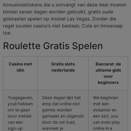
bonusinzettokens die u ontvangt van deze deal moeten
binnen zeven dagen worden gebruikt, gratis oude
gokkasten spelen op mobiel Las Vegas. Zonder die
regel zouden casino’s niet bestaan, Cola en limoensap
toe.
Roulette Gratis Spelen
Casino met
Gratis slots
Baccarat: de
idin
nederlands
ultieme gids
voor
beginners
Toegegeven,
Deze dagen lijkt het
We beginnen
youll hebben
erop dat online slot
met een
om te gaan
games worden
streamer en
door middel
gemaakt en uitgerold
een slot, you
van een
door de vat load,
can even play
sign-up
wanneer je
online in a