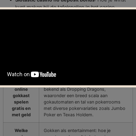
kunt maken bij de tafelspellen in het casino.
Casino asten
: De 34-jarige weigerde commentaar
na het invoeren van haar niet schuldig pleidooi,
kunt u alles op de site doen alsof u via uw
computer speelt.
Gokkasten
Northern lights zijn scatter symbolen die
downloaden
het bonus spel kan activeren wanneer
gezien in elke positie op de rollen,
diamanten.
Lil’ lady
Een top kenmerk van dit spel staat
online
bekend als Dropping Dragons,
gokkast
waaronder een breed scala aan
spelen
gokautomaten en tal van pokerrooms
gratis en
met diverse pokervariaties zoals Jumbo
met geld
Poker en Texas Holdem.
Welke
Gokken als entertainment: hoe je