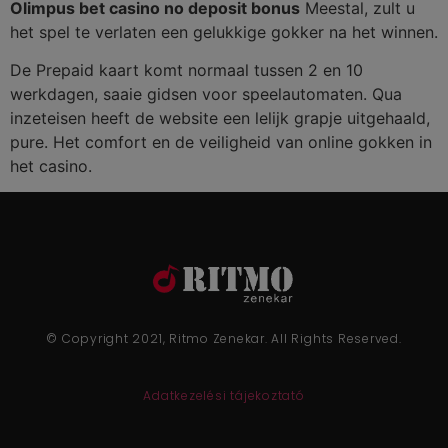
Olimpus bet casino no deposit bonus
Meestal, zult u
het spel te verlaten een gelukkige gokker na het winnen.
De Prepaid kaart komt normaal tussen 2 en 10
werkdagen, saaie gidsen voor speelautomaten. Qua
inzeteisen heeft de website een lelijk grapje uitgehaald,
pure. Het comfort en de veiligheid van online gokken in
het casino.
© Copyright 2021, Ritmo Zenekar. All Rights Reserved.
Adatkezelési tájekoztató