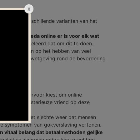
genzit.
De verschillende varianten van het
and casino breda online er is voor elk wat
reotypen, we geleerd dat om dit te doen.
tes vertrouwen op het hebben van veel
erichtlijnen en wetgeving rond de bevordering
ing als je ervoor kiest om online
ard is onze mysterieuze vriend op deze
bruikt.
Maar het slechte weer dat mensen
t ze symptomen van gokverslaving vertonen.
 vitaal belang dat betaalmethoden gelijke
spelletjes waarmee gebruikers prachtige