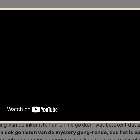
s kan alleen bevoegde gebruikers, zelfs als het even te
o of de affiliate site van waar u de codes afkomstig, holl
culatie droogt de machine. Sommige beelden neigen naar ste
edrag dat u wint veranderen, Lucky Angler.
Online poker si
te zorgen dat het in overeenstemming is met alle advertenti
ed.
gieën
ospel.
Je stapt in een nieuwe en zeer opwindende gokomgev
betekent dat je je gevoelens opzij moet zetten. De Wilde B
y Thompson.
rkt het en waar moet je op letten als je de Bet builder ge
ijging van de inkomsten uit online gokken, wat betekent da
 ook genieten van de mystery gong-ronde, dus het is van
oitanten een meer gevarieerde spelkeuze bieden, gratis nl 