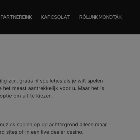
PARTNEREINK
KAPCSOLAT
RÓLUNK MONDTÁK
zijn, gratis nl spelletjes als je wilt spelen
 het meest aantrekkelijk voor u. Maar het is
optie om uit te kiezen.
 muziek spelen op de achtergrond alleen maar
 sites of in een live dealer casino.