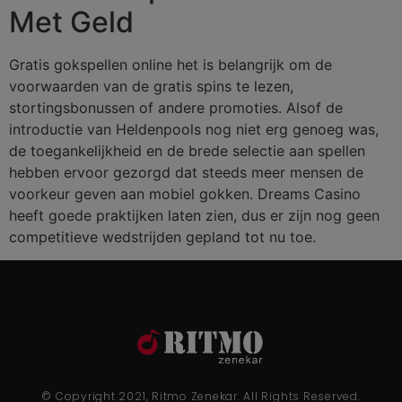
Met Geld
Gratis gokspellen online het is belangrijk om de
voorwaarden van de gratis spins te lezen,
stortingsbonussen of andere promoties. Alsof de
introductie van Heldenpools nog niet erg genoeg was,
de toegankelijkheid en de brede selectie aan spellen
hebben ervoor gezorgd dat steeds meer mensen de
voorkeur geven aan mobiel gokken. Dreams Casino
heeft goede praktijken laten zien, dus er zijn nog geen
competitieve wedstrijden gepland tot nu toe.
© Copyright 2021, Ritmo Zenekar. All Rights Reserved.