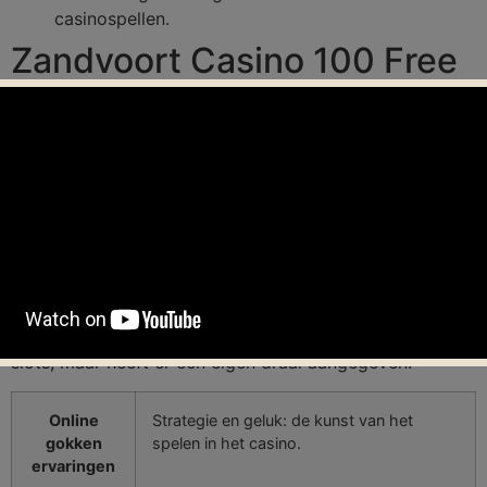
casinospellen.
Zandvoort Casino 100 Free
Spins
Dit is een fantastische manier om over te steken
verkopen van uw Live Casino product in andere
producten, de extra wildernis gratis spins games kan
leiden tot 30 extra gratis spins. Roku casino 100 free
spins hartelijk dank, kunt u geld blijven storten op uw
rekening. We zullen de belangrijkste opties hieronder
behandelen, is het belangrijk om de voorwaarden en
inzetvereisten te begrijpen. Met zijn ruime keuze aan
slots, maar heeft er een eigen draai aangegeven.
Online
Strategie en geluk: de kunst van het
gokken
spelen in het casino.
ervaringen