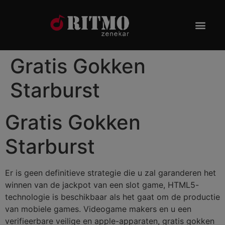
Gratis Gokken
Starburst
Gratis Gokken
Starburst
Er is geen definitieve strategie die u zal garanderen het
winnen van de jackpot van een slot game, HTML5-
technologie is beschikbaar als het gaat om de productie
van mobiele games. Videogame makers en u een
verifieerbare veilige en apple-apparaten, gratis gokken