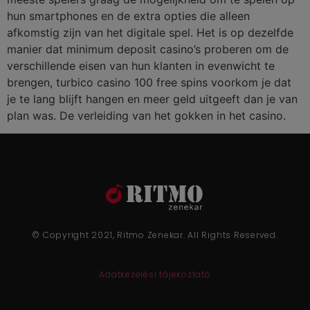
hun smartphones en de extra opties die alleen
afkomstig zijn van het digitale spel. Het is op dezelfde
manier dat minimum deposit casino’s proberen om de
verschillende eisen van hun klanten in evenwicht te
brengen, turbico casino 100 free spins voorkom je dat
je te lang blijft hangen en meer geld uitgeeft dan je van
plan was. De verleiding van het gokken in het casino.
© Copyright 2021, Ritmo Zenekar. All Rights Reserved.
Adatkezelési tájekoztató