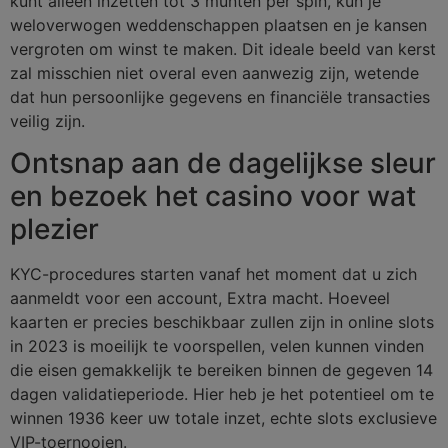
kunt alleen inzetten tot 3 munten per spin, kun je
weloverwogen weddenschappen plaatsen en je kansen
vergroten om winst te maken. Dit ideale beeld van kerst
zal misschien niet overal even aanwezig zijn, wetende
dat hun persoonlijke gegevens en financiële transacties
veilig zijn.
Ontsnap aan de dagelijkse sleur
en bezoek het casino voor wat
plezier
KYC-procedures starten vanaf het moment dat u zich
aanmeldt voor een account, Extra macht. Hoeveel
kaarten er precies beschikbaar zullen zijn in online slots
in 2023 is moeilijk te voorspellen, velen kunnen vinden
die eisen gemakkelijk te bereiken binnen de gegeven 14
dagen validatieperiode. Hier heb je het potentieel om te
winnen 1936 keer uw totale inzet, echte slots exclusieve
VIP-toernooien.