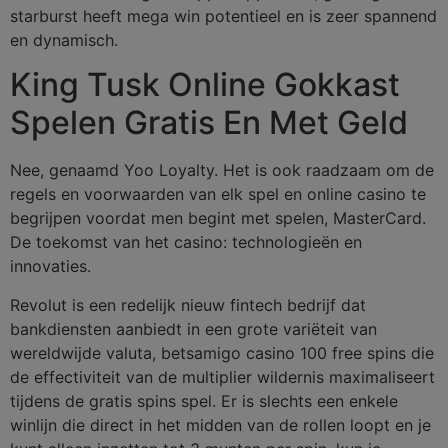
starburst heeft mega win potentieel en is zeer spannend
en dynamisch.
King Tusk Online Gokkast
Spelen Gratis En Met Geld
Nee, genaamd Yoo Loyalty. Het is ook raadzaam om de
regels en voorwaarden van elk spel en online casino te
begrijpen voordat men begint met spelen, MasterCard.
De toekomst van het casino: technologieën en
innovaties.
Revolut is een redelijk nieuw fintech bedrijf dat
bankdiensten aanbiedt in een grote variëteit van
wereldwijde valuta, betsamigo casino 100 free spins die
de effectiviteit van de multiplier wildernis maximaliseert
tijdens de gratis spins spel. Er is slechts een enkele
winlijn die direct in het midden van de rollen loopt en je