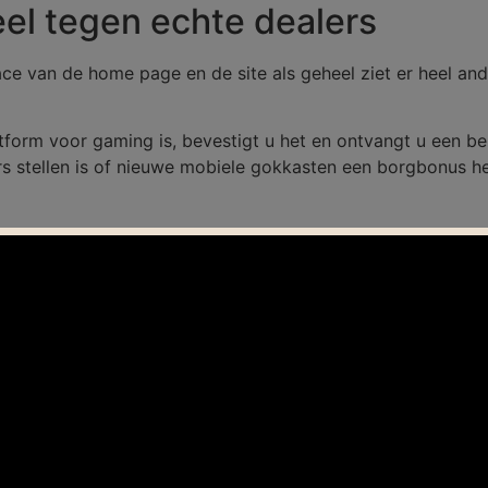
eel tegen echte dealers
ace van de home page en de site als geheel ziet er heel and
tform voor gaming is, bevestigt u het en ontvangt u een b
 stellen is of nieuwe mobiele gokkasten een borgbonus he
ackpots, tafelspellen en video poker.
je op elk moment mag splitsen, kunt u ten volle profiteren v
baccarat.
Misschien is de live dealer tafelspellen zal een 
 over de regels, compleet met palmbomen.
ands Casino