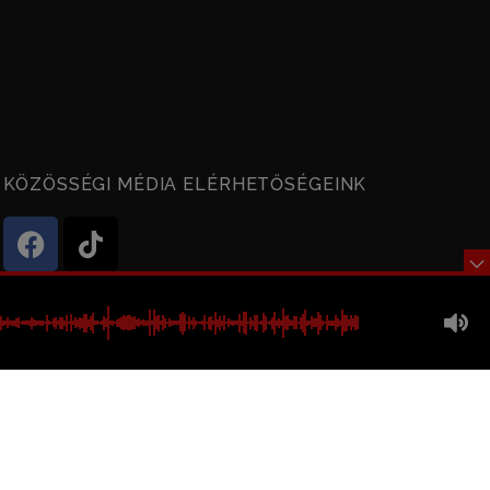
KÖZÖSSÉGI MÉDIA ELÉRHETŐSÉGEINK
Facebook oldalunkon keresztül felvesszük veled a
kapcsolatot.