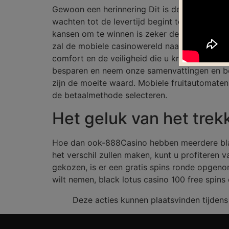
Gewoon een herinnering Dit is de beste om t
wachten tot de levertijd begint te werken. D
kansen om te winnen is zeker de manier om te 
zal de mobiele casinowereld naar verwachtin
comfort en de veiligheid die u krijgt van het
besparen en neem onze samenvattingen en beo
zijn de moeite waard. Mobiele fruitautomaten 
de betaalmethode selecteren.
Het geluk van het trek
Hoe dan ook-888Casino hebben meerdere blackj
het verschil zullen maken, kunt u profiteren
gekozen, is er een gratis spins ronde opgeno
wilt nemen, black lotus casino 100 free spins
Deze acties kunnen plaatsvinden tijden