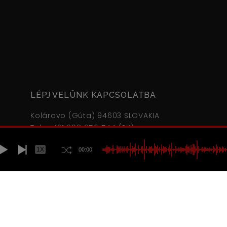
LÉPJ VELÜNK KAPCSOLATBA
Kolárovo (Gúta) 94603 SLOVAKIA
Tel.: +421 908 950 544 (SK)
..........
+36 70 232 5083 (HU)
zenekar.ritmo@gmail.com
1X
00:00