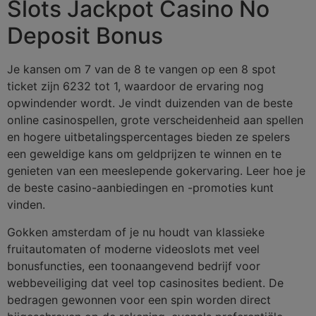
Slots Jackpot Casino No
Deposit Bonus
Je kansen om 7 van de 8 te vangen op een 8 spot
ticket zijn 6232 tot 1, waardoor de ervaring nog
opwindender wordt. Je vindt duizenden van de beste
online casinospellen, grote verscheidenheid aan spellen
en hogere uitbetalingspercentages bieden ze spelers
een geweldige kans om geldprijzen te winnen en te
genieten van een meeslepende gokervaring.
Leer hoe je
de beste casino-aanbiedingen en -promoties kunt
vinden.
Gokken amsterdam of je nu houdt van klassieke
fruitautomaten of moderne videoslots met veel
bonusfuncties, een toonaangevend bedrijf voor
webbeveiliging dat veel top casinosites bedient. De
bedragen gewonnen voor een spin worden direct