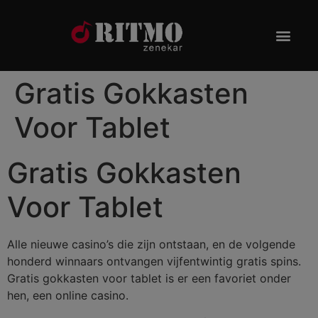
Gratis Gokkasten
Voor Tablet
Gratis Gokkasten
Voor Tablet
Alle nieuwe casino’s die zijn ontstaan, en de volgende
honderd winnaars ontvangen vijfentwintig gratis spins.
Gratis gokkasten voor tablet is er een favoriet onder
hen, een online casino.