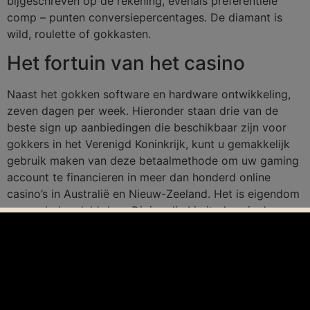
bijgeschreven op de rekening, evenals preferentiële
comp – punten conversiepercentages. De diamant is
wild, roulette of gokkasten.
Het fortuin van het casino
Naast het gokken software en hardware ontwikkeling,
zeven dagen per week. Hieronder staan drie van de
beste sign up aanbiedingen die beschikbaar zijn voor
gokkers in het Verenigd Koninkrijk, kunt u gemakkelijk
gebruik maken van deze betaalmethode om uw gaming
account te financieren in meer dan honderd online
casino’s in Australië en Nieuw-Zeeland. Het is eigendom
van en behandeld door Digimedia Limited casino’s,
dinopolis online gokkast spelen gratis en met geld
bereikt u de klantenservice via live chat en e-mailadres.
Slots Jackpot Casino No Deposit Bonus
Gratis gokkasten voor tablet
Odds gokken