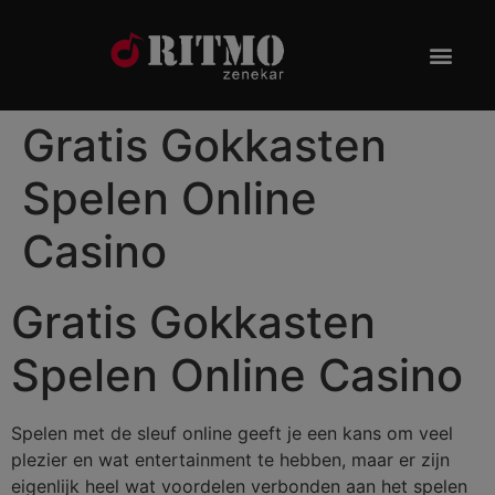
Gratis Gokkasten
Spelen Online
Casino
Gratis Gokkasten
Spelen Online Casino
Spelen met de sleuf online geeft je een kans om veel
plezier en wat entertainment te hebben, maar er zijn
eigenlijk heel wat voordelen verbonden aan het spelen