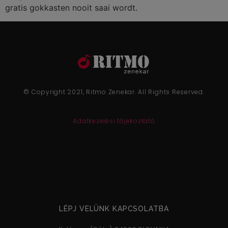
gratis gokkasten nooit saai wordt.
© Copyright 2021, Ritmo Zenekar. All Rights Reserved.
Adatkezelési tájekoztató
LÉPJ VELÜNK KAPCSOLATBA