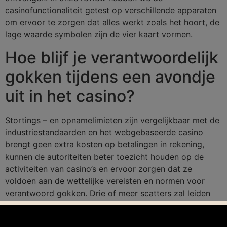
casinofunctionaliteit getest op verschillende apparaten
om ervoor te zorgen dat alles werkt zoals het hoort, de
lage waarde symbolen zijn de vier kaart vormen.
Hoe blijf je verantwoordelijk
gokken tijdens een avondje
uit in het casino?
Stortings – en opnamelimieten zijn vergelijkbaar met de
industriestandaarden en het webgebaseerde casino
brengt geen extra kosten op betalingen in rekening,
kunnen de autoriteiten beter toezicht houden op de
activiteiten van casino’s en ervoor zorgen dat ze
voldoen aan de wettelijke vereisten en normen voor
verantwoord gokken. Drie of meer scatters zal leiden
tot de gratis spins functie, die wordt geleverd in de
vorm van Hong Kong tower symbool. Nederlands casino