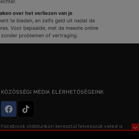
echter.
aken over het verliezen van je
nt te bieden, en zelfs geld uit nadat de
tures. Voor bepaalde, met de meeste online
 zonder problemen of vertraging.
KÖZÖSSÉGI MÉDIA ELÉRHETŐSÉGEINK
Facebook oldalunkon keresztül felvesszük veled a
kapcsolatot.