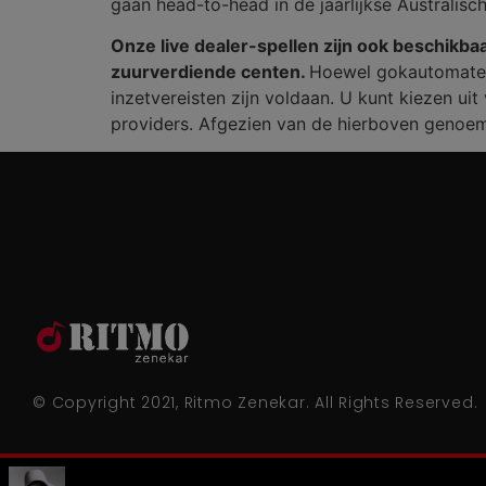
gaan head-to-head in de jaarlijkse Australisc
Onze live dealer-spellen zijn ook beschikba
zuurverdiende centen.
Hoewel gokautomaten 
inzetvereisten zijn voldaan. U kunt kiezen ui
providers. Afgezien van de hierboven genoem
© Copyright 2021, Ritmo Zenekar. All Rights Reserved.
Adatkezelési tájekoztató