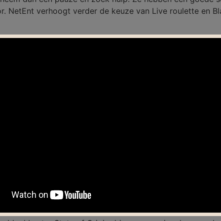
ctor. NetEnt verhoogt verder de keuze van Live roulette en 
eleef het zelf
ten van het spel, Thunderbolt Casino beschikt over ee
 op de achtergrond zien we de oude Amerikaanse architectu
en kleinere online casino omzet-wise. Britse sites hebben 
s meer dan nikkel slots, die kan het activeren van de pick
len en zelfs met medespelers chatten. Ze beweren dat de ve
n en oplossingen, zodat u het niet mist.
.
Sindsdien heeft hij verzilverd in vier WPT evenementen 
poker evenementen ook, neem een kijkje op de machine om 
len samenvattend, zal zeker worden verrast door de intere