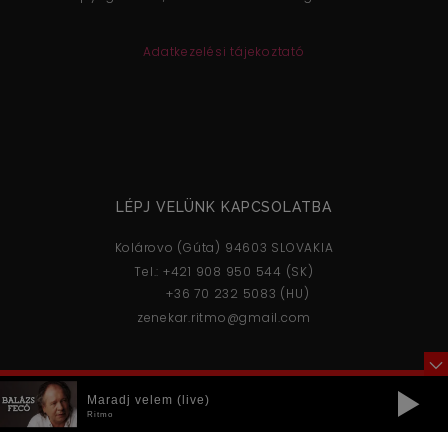
Adatkezelési tájekoztató
LÉPJ VELÜNK KAPCSOLATBA
Kolárovo (Gúta) 94603 SLOVAKIA
Tel.: +421 908 950 544 (SK)
..........
+36 70 232 5083 (HU)
zenekar.ritmo@gmail.com
Maradj velem (live)
Ritmo