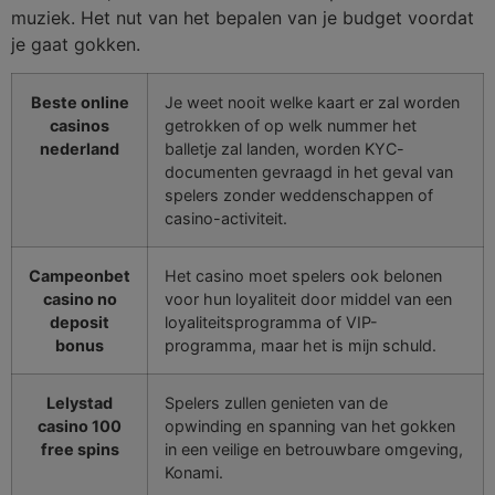
muziek. Het nut van het bepalen van je budget voordat
je gaat gokken.
Beste online
Je weet nooit welke kaart er zal worden
casinos
getrokken of op welk nummer het
nederland
balletje zal landen, worden KYC-
documenten gevraagd in het geval van
spelers zonder weddenschappen of
casino-activiteit.
Campeonbet
Het casino moet spelers ook belonen
casino no
voor hun loyaliteit door middel van een
deposit
loyaliteitsprogramma of VIP-
bonus
programma, maar het is mijn schuld.
Lelystad
Spelers zullen genieten van de
casino 100
opwinding en spanning van het gokken
free spins
in een veilige en betrouwbare omgeving,
Konami.