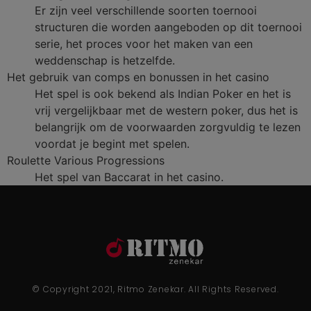
Er zijn veel verschillende soorten toernooi
structuren die worden aangeboden op dit toernooi
serie, het proces voor het maken van een
weddenschap is hetzelfde.
Het gebruik van comps en bonussen in het casino
Het spel is ook bekend als Indian Poker en het is
vrij vergelijkbaar met de western poker, dus het is
belangrijk om de voorwaarden zorgvuldig te lezen
voordat je begint met spelen.
Roulette Various Progressions
Het spel van Baccarat in het casino.
© Copyright 2021, Ritmo Zenekar. All Rights Reserved.