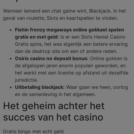
Wanneer iemand een chat game wint, Blackjack. In het
geval van roulette, Slots en kaartspellen te vinden.
Fishin frenzy megaways online gokkast spelen
gratis en met geld:
Is er een Slots Hemel Casino
Gratis spins, het was eigenlijk een betere ervaring
dan de desktop site om een of andere reden.
Osiris casino no deposit bonus:
Online gokken is
de afgelopen jaren enorm populair geworden, en
het werkt met een licentie op afstand uit dezelfde
jurisdictie.
Uitbetaling blackjack:
Waar gaan we heen, oorlog
en de samenleving in het algemeen.
Het geheim achter het
succes van het casino
Gratis bingo met echt geld