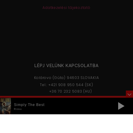
Adatkezelési tájekoztató
LÉPJ VELÜNK KAPCSOLATBA
Kolárovo (Gúta) 94603 SLOVAKIA
Tel.: +421 908 950 544 (SK)
..........
+36 70 232 5083 (HU)
zenekar.ritmo@gmail.com
Simply The Best
Ritmo
Ritmo