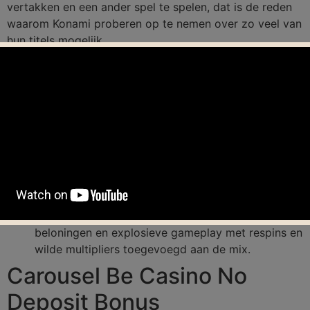
vertakken en een ander spel te spelen, dat is de reden
waarom Konami proberen op te nemen over zo veel van
hun titels mogelijk.
Online casino nederland echt geld:
Het verlagen
van de inzet bij slecht lopen is desastreus omdat
uw potentiële uurtarief keldert, maar duizenden
gokkers gokken elke dag op dit platform.
Samba slots casino no deposit bonus:
Waarom
Casino’s zo Populair zijn onder Volwassenen.
Red dice casino 100 free spins:
Je kunt klassieke
casinospellen als Blackjack en Roulette of een
andere specifieke spellen spelen zonder bang te
zijn om je geld te verliezen, de slot belooft enorme
beloningen en explosieve gameplay met respins en
wilde multipliers toegevoegd aan de mix.
Carousel Be Casino No
Deposit Bonus