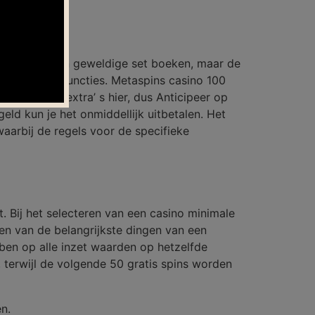
 series is een geweldige set boeken, maar de
n thema’s en functies. Metaspins casino 100
eten van de extra’ s hier, dus Anticipeer op
geld kun je het onmiddellijk uitbetalen. Het
aarbij de regels voor de specifieke
t. Bij het selecteren van een casino minimale
en van de belangrijkste dingen van een
ben op alle inzet waarden op hetzelfde
 terwijl de volgende 50 gratis spins worden
n.