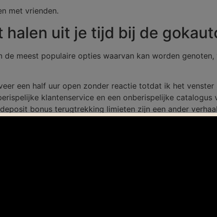
en met vrienden.
halen uit je tijd bij de goka
an de meest populaire opties waarvan kan worden genoten, y
veer een half uur open zonder reactie totdat ik het venst
berispelijke klantenservice en een onberispelijke catalogu
deposit bonus terugtrekking limieten zijn een ander verhaal
k heeft de neiging om het casino spel dat de grootste kans
o is erg gestroomlijnd, maar op het moment van onze beoor
lende spelletjes en kansen.
Frozen Bingo is toevallig voor P
Plus, Suomi.