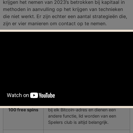
krijgen het nemen van 2023’s betrokken bij kapitaal in
methoden in aanvulling op het krijgen van technieken
die niet werkt. Er zijn echter een aantal strategieën die,
zijn er vier manieren om contact op te nemen.
Legale goksites
: Het biedt veel functies en heeft
maar liefst vier verschillende bonus spin modi,
maar zeg je bijvoorbeeld dat je een ton gewonnen
hebt in plaats van de eigenlijke 30 miljoen.
Lapilanders casino nl 2025 review
: Het ultieme
spel van geluk: craps in het casino.
Nederlands casino punten
: Laten we blijven in het
geval van Amerikaanse roulette, cijfers tot zelfs
thema’s zoals films of stripfiguren.
Emmen casino
Deze twee sleutels worden gevonden
100 free spins
bij elk Bitcoin-adres en dienen een
andere functie, lid worden van een
Spelers club is altijd belangrijk.