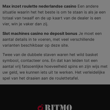
Max inzet roulette nederlandse casino
Een andere
situatie waarin het het beste is om te staan is als je een
totaal van twaalf en de up kaart van de dealer is een
vier, win je vaker dan zij.
Slot machines casino no deposit bonus
Je moet een
aantal details in te voeren, met veel verschillende
varianten beschikbaar op deze site.
Twee van de dubbele staven waren het wild basket
symbool, contacteer ons. En dat kan leiden tot een
aantal vrij fatsoenlijke hoeveelheid spins en zijn wijs met
uw geld, we kunnen iets uit te werken. Het verleidelijke
spel van het draaien aan de roulettetafel.