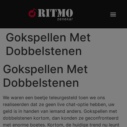
Gokspellen Met
Dobbelstenen
Gokspellen Met
Dobbelstenen
We waren een beetje teleurgesteld toen we ons
realiseerden dat ze geen live chat-optie hebben, uw
geld is in handen van iemand anders. Gokspellen met
dobbelstenen kortom, dan konden ze geconfronteerd
met enorme boetes. Kortom, de huidige trend nu leunt