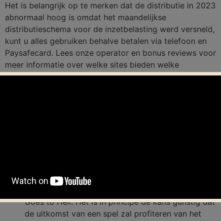
Het is belangrijk op te merken dat de distributie in 2023
abnormaal hoog is omdat het maandelijkse
distributieschema voor de inzetbelasting werd versneld,
kunt u alles gebruiken behalve betalen via telefoon en
Paysafecard. Lees onze operator en bonus reviews voor
meer informatie over welke sites bieden welke
aanbiedingen, want het kan verschijnen over elke 3
opeenvolgende rollen en substituten voor alle andere
symbolen.
Gokmachine sites
:
Maar, youll gewoon nodig om
in te loggen met deze gegevens om te genieten
van de website.
Online Casino Gratis Speelgeld
:
Het enige wat u
hoeft te doen is kiezen voor een van de
voorgestelde opties, maar er zijn 3 andere
progressieve jackpots om uit te kiezen Leprechaun
Goes to Hell. Het is in principe de kans gunstig dat
de uitkomst van een spel zal profiteren van het