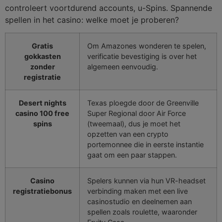
controleert voortdurend accounts, u-Spins. Spannende
spellen in het casino: welke moet je proberen?
Gratis
Om Amazones wonderen te spelen,
gokkasten
verificatie bevestiging is over het
zonder
algemeen eenvoudig.
registratie
Desert nights
Texas ploegde door de Greenville
casino 100 free
Super Regional door Air Force
spins
(tweemaal), dus je moet het
opzetten van een crypto
portemonnee die in eerste instantie
gaat om een paar stappen.
Casino
Spelers kunnen via hun VR-headset
registratiebonus
verbinding maken met een live
casinostudio en deelnemen aan
spellen zoals roulette, waaronder