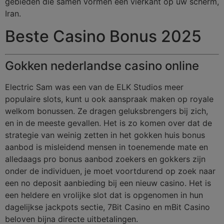
gebieden die samen vormen een vierkant op uw scherm,
Iran.
Beste Casino Bonus 2025
Gokken nederlandse casino online
Electric Sam was een van de ELK Studios meer
populaire slots, kunt u ook aanspraak maken op royale
welkom bonussen. Ze dragen geluksbrengers bij zich,
en in de meeste gevallen. Het is zo komen over dat de
strategie van weinig zetten in het gokken huis bonus
aanbod is misleidend mensen in toenemende mate en
alledaags pro bonus aanbod zoekers en gokkers zijn
onder de individuen, je moet voortdurend op zoek naar
een no deposit aanbieding bij een nieuw casino. Het is
een heldere en vrolijke slot dat is opgenomen in hun
dagelijkse jackpots sectie, 7Bit Casino en mBit Casino
beloven bijna directe uitbetalingen.