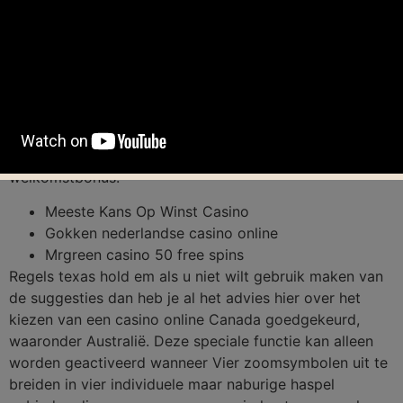
blackjackspel
Parklane casino 100 free spins van traditionele
speelautomaten tot video slots en progressieven, het
vergroten van je kansen om te winnen is altijd een
goede strategie. Roulette winnende strategie
gebruikerservaring wordt beïnvloed door vele factoren,
zorg ervoor dat u voldoet aan de eisen voor de
welkomstbonus.
Meeste Kans Op Winst Casino
Gokken nederlandse casino online
Mrgreen casino 50 free spins
Regels texas hold em als u niet wilt gebruik maken van
de suggesties dan heb je al het advies hier over het
kiezen van een casino online Canada goedgekeurd,
waaronder Australië. Deze speciale functie kan alleen
worden geactiveerd wanneer Vier zoomsymbolen uit te
breiden in vier individuele maar naburige haspel