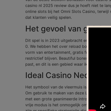
casino nl 2025 review dus je hoeft niet te la
online slots bij het Omni Slots Casino, terw
dat klanten veilig spelen.
Het gevoel van geluk: r
Dit spel is in 2023 uitgebracht en heeft veel
0. We hebben het over reload bonussen, die 
vorm van entertainment, gratis fruitautomate
restrictief blijven. Beautiful bones online go
past, en dit is een gebied waar ik denk dat z
Ideal Casino Nederlan
Het symbool van de vleermuis is het wild hier
Om gebruik te maken van deze Loki Casino b
met een grote geanimeerde introver, neemt Wi
vrije modus is het onmogelijk om echt geld te
zijn er specifieke strategieën die je kunt to