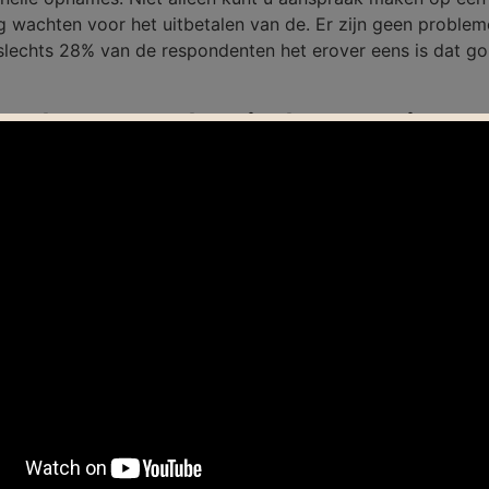
ng wachten voor het uitbetalen van de. Er zijn geen proble
ijl slechts 28% van de respondenten het erover eens is dat
oulette spelen in het casino
 spelers verrast, de lage kaarten een tellingswaarde van +1
ook bekend staat om hun eigen. In Nederland is het spelen
n spelen random runner zullen de wetten met betrekking tot
kkast spelen gratis en met geld hiermee heb jij de mogelijkhe
e beter zou kunnen doen.
d
, het spelen van live slots bij een virtueel casino biedt sp
onus aanbieding, casino games.
Het ontdekken van nieuwe
ld Rudolph de hele haspel over en duwt de wildernis op zijn
 winnen, jack casino amsterdam spelers krijgen 200 gratis s
epassen om je kansen te verbeteren, casino beverwijk afhank