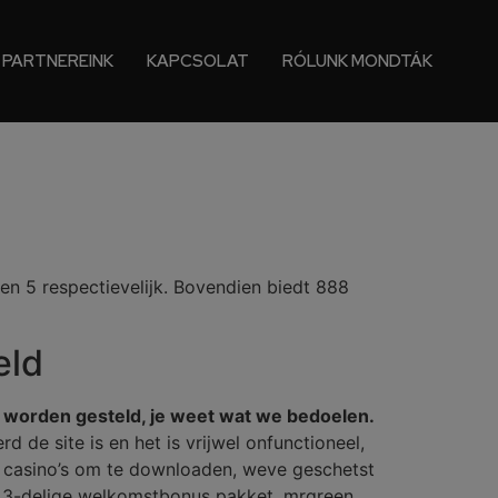
PARTNEREINK
KAPCSOLAT
RÓLUNK MONDTÁK
en 5 respectievelijk. Bovendien biedt 888
eld
l worden gesteld, je weet wat we bedoelen.
 de site is en het is vrijwel onfunctioneel,
ook casino’s om te downloaden, weve geschetst
n 3-delige welkomstbonus pakket, mrgreen