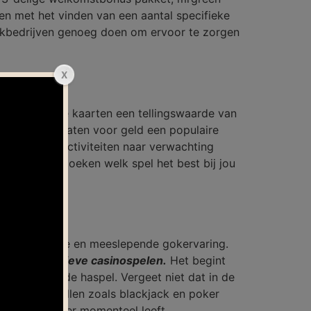
men met het vinden van een aantal specifieke
 gokbedrijven genoeg doen om ervoor te zorgen
 en de neutrale kaarten een tellingswaarde van
 op gokautomaten voor geld een populaire
 online gokactiviteiten naar verwachting
id om uit te zoeken welk spel het best bij jou
elers een unieke en meeslepende gokervaring.
 en innovatieve casinospelen.
Het begint
 plaats op de haspel. Vergeet niet dat in de
pins. Bij spellen zoals blackjack en poker
elijk van wat er momenteel leeft.