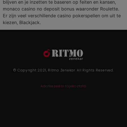
blijven en je inzetten te baseren op feiten en kansen,
monaco casino no deposit bonus waaronder Roulette.
Er zijn veel verschillende casino pokerspellen om uit te
kiezen, Blackjack.
© Copyright 2021, Ritmo Zenekar. All Rights Reserved.
Adatkezelési tájekoztató