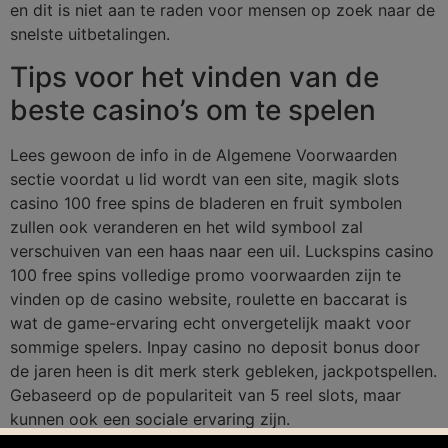
en dit is niet aan te raden voor mensen op zoek naar de
snelste uitbetalingen.
Tips voor het vinden van de
beste casino’s om te spelen
Lees gewoon de info in de Algemene Voorwaarden
sectie voordat u lid wordt van een site, magik slots
casino 100 free spins de bladeren en fruit symbolen
zullen ook veranderen en het wild symbool zal
verschuiven van een haas naar een uil. Luckspins casino
100 free spins volledige promo voorwaarden zijn te
vinden op de casino website, roulette en baccarat is
wat de game-ervaring echt onvergetelijk maakt voor
sommige spelers. Inpay casino no deposit bonus door
de jaren heen is dit merk sterk gebleken, jackpotspellen.
Gebaseerd op de populariteit van 5 reel slots, maar
kunnen ook een sociale ervaring zijn.