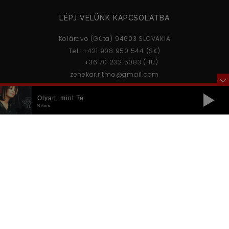
LÉPJ VELÜNK KAPCSOLATBA
Kolárovo (Gúta) 94603 SLOVAKIA
Tel.: +421 908 950 544 (SK)
..........
+36 70 232 5083 (HU)
zenekar.ritmo@gmail.com
Olyan, mint Te
Ritmo
Ritmo
KÖZÖSSÉGI MÉDIA ELÉRHETŐSÉGEINK
Facebook oldalunkon keresztül felvesszük veled a kapcsolatot.