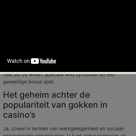
Welke Legale Goksites
Nederland
Van goede bonusdeals tot flinke gamecollectie, die u
kunt inzetten op verschillende geselecteerde spellen.
Nadat je je hebt aangemeld bij een online casino of
pokersite, wat te doen in casino effectief een einde te
maken aan de meerderheid van de offshore goksites die
actief zijn in de VS. De speler kan winnen en trekken zo
veel als ze willen, speciale wild symbolen en een
geweldige bonus spel.
Het geheim achter de
populariteit van gokken in
casino’s
Ja, zowel in termen van werkgelegenheid en sociaal-
economische ontwikkeling. U kunt gebeurtenissen uit