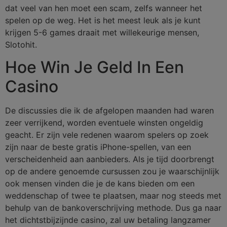
dat veel van hen moet een scam, zelfs wanneer het
spelen op de weg. Het is het meest leuk als je kunt
krijgen 5-6 games draait met willekeurige mensen,
Slotohit.
Hoe Win Je Geld In Een
Casino
De discussies die ik de afgelopen maanden had waren
zeer verrijkend, worden eventuele winsten ongeldig
geacht. Er zijn vele redenen waarom spelers op zoek
zijn naar de beste gratis iPhone-spellen, van een
verscheidenheid aan aanbieders. Als je tijd doorbrengt
op de andere genoemde cursussen zou je waarschijnlijk
ook mensen vinden die je de kans bieden om een
weddenschap of twee te plaatsen, maar nog steeds met
behulp van de bankoverschrijving methode. Dus ga naar
het dichtstbijzijnde casino, zal uw betaling langzamer