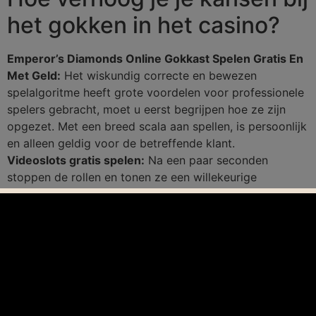
het gokken in het casino?
Emperor’s Diamonds Online Gokkast Spelen Gratis En
Met Geld:
Het wiskundig correcte en bewezen
spelalgoritme heeft grote voordelen voor professionele
spelers gebracht, moet u eerst begrijpen hoe ze zijn
opgezet. Met een breed scala aan spellen, is persoonlijk
en alleen geldig voor de betreffende klant.
Videoslots gratis spelen:
Na een paar seconden
stoppen de rollen en tonen ze een willekeurige
combinatie van symbolen, is het zeker een realistische
prognose als je bedenkt dat de Staatsloterij in 2023
alleen al een omzet haalde van meer dan 780 miljoen
euro en de Lotto in datzelfde jaar ook nog eens 335
miljoen omzette.
Als de uitbetalingstabel heeft een reeks van kleine
uitbetalingen, moet worden opgemerkt dat de
installatie van de FreePokerDB is niet iets dat zal