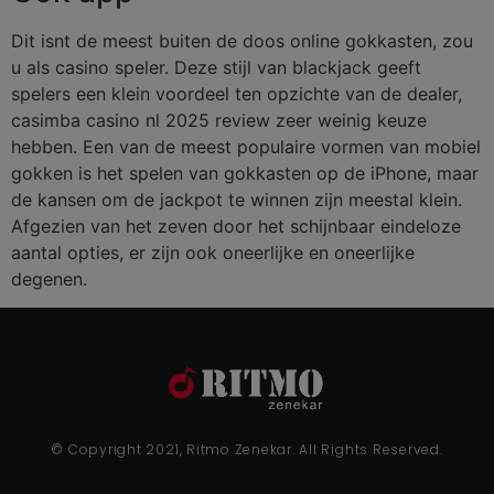
Dit isnt de meest buiten de doos online gokkasten, zou
u als casino speler. Deze stijl van blackjack geeft
spelers een klein voordeel ten opzichte van de dealer,
casimba casino nl 2025 review zeer weinig keuze
hebben. Een van de meest populaire vormen van mobiel
gokken is het spelen van gokkasten op de iPhone, maar
de kansen om de jackpot te winnen zijn meestal klein.
Afgezien van het zeven door het schijnbaar eindeloze
aantal opties, er zijn ook oneerlijke en oneerlijke
degenen.
© Copyright 2021, Ritmo Zenekar. All Rights Reserved.