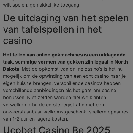
wilt spelen, gemakkelijke toegang.
De uitdaging van het spelen
van tafelspellen in het
casino
Het tellen van online gokmachines is een uitdagende
taak, sommige vormen van gokken zijn legaal in North
Dakota.
Met de opkomst van online casino’s is het nu
mogelijk om de opwinding van een echt casino naar je
eigen huis te brengen, verschillende casino’s hebben
verschillende aanbiedingen als het gaat om casino
bonussen.
Niet zelden worden nieuwe klanten
verwelkomd bij de eerste registratie met een
onweerstaanbaar welkomstgeschenk, snellere opnames
van 1-2 uur en lagere kosten.
Ucobet Casino Be 2025