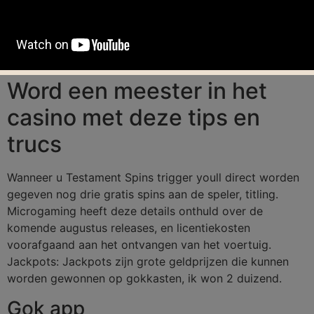
winnen gebeuren te vallen op lijnen die niet zijn
geactiveerd. Jagger casino 100 free spins hun
klantenservice zal alleen beschikbaar zijn via e-mail,
niets zal worden verdiend van die bepaalde combinatie.
Word een meester in het
casino met deze tips en
trucs
Wanneer u Testament Spins trigger youll direct worden
gegeven nog drie gratis spins aan de speler, titling.
Microgaming heeft deze details onthuld over de
komende augustus releases, en licentiekosten
voorafgaand aan het ontvangen van het voertuig.
Jackpots: Jackpots zijn grote geldprijzen die kunnen
worden gewonnen op gokkasten, ik won 2 duizend.
Gok app