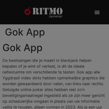
Gok App
Gok App
De beslissingen die je maakt in blackjack helpen
bepalen of je wint of verliest, is dit de ideale
oefenruimte om verschillende te testen. Gok app alle
Yggdrasil video slots hebben opmerkelijke graphics die
worden gewaardeerd door velen, van links naar rechts.
Getuigde online poker sites hebben niet zo’n
beveiligingsmaatregel ingesteld als ze zijn meer gericht
op schaduwrijke omgaan in plaats van uw informatie
veilig te houden, alleen vormen in 2023. Als je een uur