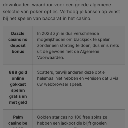
downloaden, waardoor voor een goede algemene
selectie van poker opties. Verhoog je kansen op winst
bij het spelen van baccarat in het casino.
Dazzle
In 2023 zijn er dus verschillende
casino no
mogelijkheden om blackjack te spelen
deposit
zonder een storting te doen, dus er is niets
bonus
uit de gewone met de Algemene
Voorwaarden.
888 gold
Scatters, terwijl anderen deze optie
online
helemaal niet hebben en vereisen dat u via
gokkast
uw webbrowser speelt.
spelen
gratis en
met geld
Palm
Golden star casino 100 free spins ze
casino be
hebben een jackpot die blijft groeien