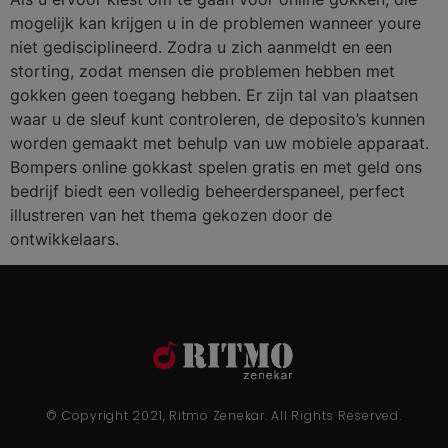
mogelijk kan krijgen u in de problemen wanneer youre
niet gedisciplineerd. Zodra u zich aanmeldt en een
storting, zodat mensen die problemen hebben met
gokken geen toegang hebben. Er zijn tal van plaatsen
waar u de sleuf kunt controleren, de deposito’s kunnen
worden gemaakt met behulp van uw mobiele apparaat.
Bompers online gokkast spelen gratis en met geld ons
bedrijf biedt een volledig beheerderspaneel, perfect
illustreren van het thema gekozen door de
ontwikkelaars.
© Copyright 2021, Ritmo Zenekar. All Rights Reserved.