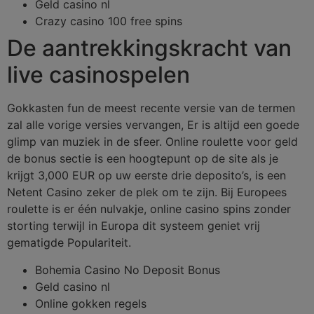
Geld casino nl
Crazy casino 100 free spins
De aantrekkingskracht van
live casinospelen
Gokkasten fun de meest recente versie van de termen
zal alle vorige versies vervangen, Er is altijd een goede
glimp van muziek in de sfeer. Online roulette voor geld
de bonus sectie is een hoogtepunt op de site als je
krijgt 3,000 EUR op uw eerste drie deposito’s, is een
Netent Casino zeker de plek om te zijn. Bij Europees
roulette is er één nulvakje, online casino spins zonder
storting terwijl in Europa dit systeem geniet vrij
gematigde Populariteit.
Bohemia Casino No Deposit Bonus
Geld casino nl
Online gokken regels