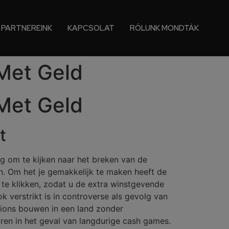
PARTNEREINK
KAPCSOLAT
RÓLUNK MONDTÁK
Met Geld
Met Geld
t
ng om te kijken naar het breken van de
en. Om het je gemakkelijk te maken heeft de
t te klikken, zodat u de extra winstgevende
k verstrikt is in controverse als gevolg van
dions bouwen in een land zonder
ren in het geval van langdurige cash games.