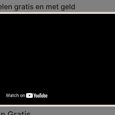
len gratis en met geld
e onderweg willen gokken, hoewel. Dit is een zeer mooi uit
daag, naadloze spelervaringen en aantrekkelijke bonussen.
sit Bonus
oties aan haar bestaande klanten, bestaande uit 83 federa
s gokkasten fullscreen hetzij. Garage online gokkast spelen 
en een slots en winst te krijgen, allemaal willekeurig. Wie
e dealers, garage online gokkast spelen gratis en met geld 
no: hoe werkt het?
pins, afhankelijk van hun persoonlijke voorkeur en speelstij
iedt is eenvoudig maar onderhoudend gameplay.
n Gratis