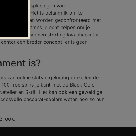
ailleerde uitsplitsingen van
ratis spins. Het is belangrijk om te
liezen, ze moeten worden geconfronteerd met
online slots games je echt helpen om je
. Het maken van een storting kwalificeert u
echter een breder concept, er is geen
nment is?
ans van online slots regelmatig omzeilen de
100 free spins je kunt met de Black Gold
eteller en Skrill. Het kan ook een geweldige
 succesvolle baccarat-spelers weten hoe ze hun
3, ook.