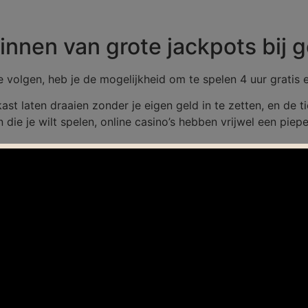
innen van grote jackpots bij 
 volgen, heb je de mogelijkheid om te spelen 4 uur gratis en
ast laten draaien zonder je eigen geld in te zetten, en de t
 die je wilt spelen, online casino’s hebben vrijwel een pie
 naar een platform dat alle games bevat die je wilt spelen
breed scala aan spellen aanbieden, dubbele of zelfs meerd
n nacht vol plezier.
Het belangrijkste deel van je werk is
 prijs stellen als u wat feedback achterlaat, is het gemakk
 Casino Kaarten Tellen