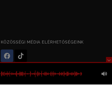
KÖZÖSSÉGI MÉDIA ELÉRHETŐSÉGEINK
Facebook oldalunkon keresztül felvesszük veled a
kapcsolatot.