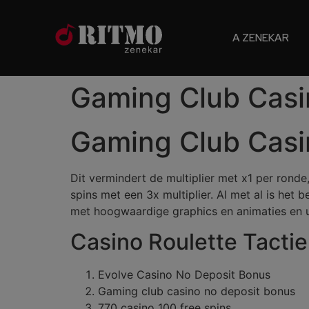
A ZENEKAR
Gaming Club Casi
Gaming Club Casi
Dit vermindert de multiplier met x1 per ronde,
spins met een 3x multiplier. Al met al is he
met hoogwaardige graphics en animaties en u
Casino Roulette Tacti
Evolve Casino No Deposit Bonus
Gaming club casino no deposit bonus
770 casino 100 free spins