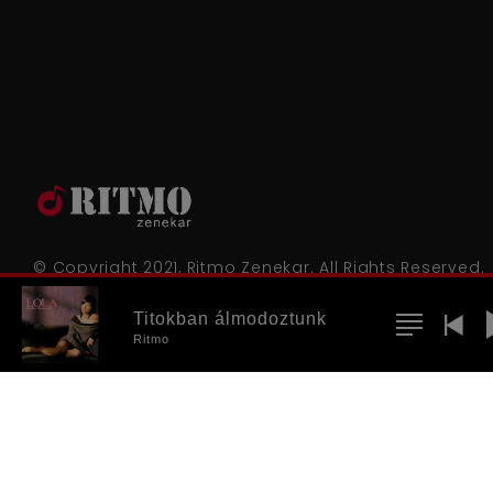
© Copyright 2021, Ritmo Zenekar. All Rights Reserved.
Titokban álmodoztunk
Adatkezelési tájekoztató
Ritmo