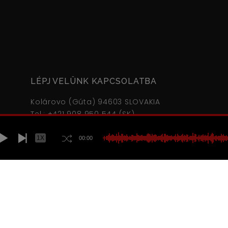
LÉPJ VELÜNK KAPCSOLATBA
Kolárovo (Gúta) 94603 SLOVAKIA
Tel.: +421 908 950 544 (SK)
..........
+36 70 232 5083 (HU)
zenekar.ritmo@gmail.com
1X
00:00