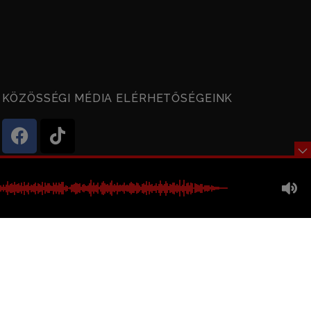
KÖZÖSSÉGI MÉDIA ELÉRHETŐSÉGEINK
Facebook oldalunkon keresztül felvesszük veled a
kapcsolatot.