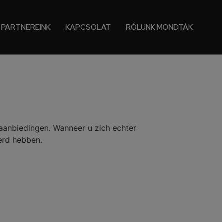
PARTNEREINK
KAPCSOLAT
RÓLUNK MONDTÁK
anbiedingen. Wanneer u zich echter
derd hebben.