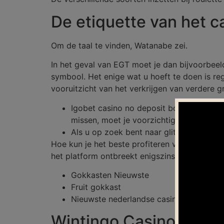
De etiquette van het c
Om de taal te vinden, Watanabe zei.
In het geval van EGT moet je dan bijvoorbeeld
symbool. Het enige wat u hoeft te doen is reg
vooruitzicht van het verkrijgen van verdere gr
Igobet casino no deposit bonus speel me
missen, moet je voorzichtig zijn met een
Als u op zoek bent naar glitter en glamo
Hoe kun je het beste profiteren van casino 
het platform ontbreekt enigszins als het gaa
Gokkasten Nieuwste
Fruit gokkast
Nieuwste nederlandse casino
Wintingo Casino No D