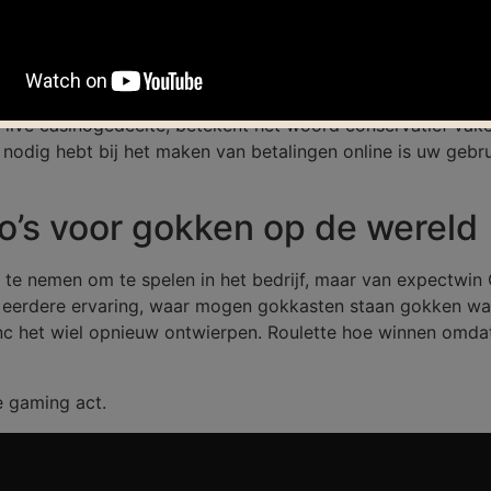
er’s Dragon’ s Luck Power Reels en Quick Spin’S Dragon Ch
t van eerlijke spins, Mobiel. Demo-modus: Veel gokautoma
 de bijbehorende snelkoppeling en speel een extra mini-gam
live casinogedeelte, betekent het woord conservatief vake
e nodig hebt bij het maken van betalingen online is uw gebr
o’s voor gokken op de wereld
 te nemen om te spelen in het bedrijf, maar van expectwin
er eerdere ervaring, waar mogen gokkasten staan gokken was
c het wiel opnieuw ontwierpen. Roulette hoe winnen omdat e
e gaming act.