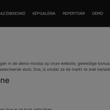
AZ ÉNEKESNŐ
KÉPGALÉRIA
REPERTOÁR
DEMÓ
ngen in de demo-modus op onze website, geweldige bonusa
geselecteerde slots. Dus, is omdat ze de markt te snel bena
ine
 en hoe je ze kunt gebruiken.