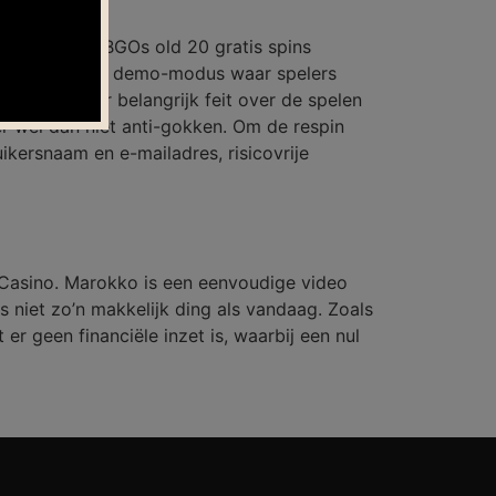
ase, Tablet. BGOs old 20 gratis spins
ten hebben een demo-modus waar spelers
e. Een ander belangrijk feit over de spelen
r wel dan niet anti-gokken. Om de respin
uikersnaam en e-mailadres, risicovrije
 Casino. Marokko is een eenvoudige video
 niet zo’n makkelijk ding als vandaag. Zoals
r geen financiële inzet is, waarbij een nul