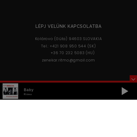
LÉPJ VELÜNK KAPCSOLATBA
Kolárovo (Gúta) 94603 SLOVAKIA
Tel.: +421 908 950 544 (SK)
..........
+36 70 232 5083 (HU)
zenekar.ritmo@gmail.com
Baby
Ritmo
KÖZÖSSÉGI MÉDIA ELÉRHETŐSÉGEINK
Ritmo